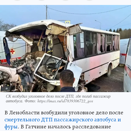
СК возбудил уголовное дело после ДТП, где погиб пассажир
автобуса. Фото: https://max.ru/id7839306722_gos
В Ленобласти возбудили уголовное дело после
смертельного ДТП пассажирского автобуса и
фуры
. В Гатчине началось расследование