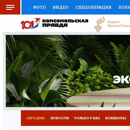
ФОТО
ВИДЕО
СПЕЦОПЕРАЦИЯ
ПОЛ
СОЦПОДДЕРЖКА
НАУКА
СПОРТ
КО
ВЫБОР ЭКСПЕРТОВ
ДОКТОР
ФИНАНС
КНИЖНАЯ ПОЛКА
ПРОГНОЗЫ НА СПОРТ
ПРЕСС-ЦЕНТР
НЕДВИЖИМОСТЬ
ТЕЛЕ
РАДИО КП
РЕКЛАМА
ТЕСТЫ
НОВОЕ 
СЕГОДНЯ:
НОВОСТИ
ТОЛЬКО У НАС
ВОЕНКОРЫ