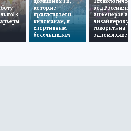
домашних ТВ,
Технологичес
аботу —
которые
код России: к
льно! 3
приглянутся и
инженеров и
карьеры
киноманам, и
дизайнеров у
спортивным
говорить на
и
болельщикам
одном языке