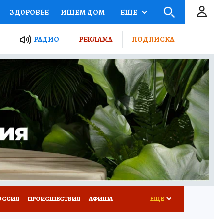
ЗДОРОВЬЕ
ИЩЕМ ДОМ
ЕЩЕ
ЫЕ ПРОЕКТЫ РОССИИ
РАДИО
РЕКЛАМА
ПОДПИСКА
КРЕТЫ
ПУТЕВОДИТЕЛЬ
 ЖЕЛЕЗА
ТУРИЗМ
Д ПОТРЕБИТЕЛЯ
ВСЕ О КП
ОССИЯ
ПРОИСШЕСТВИЯ
АФИША
ЕЩЕ