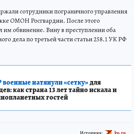
ержали сотрудники пограничного управления
жке ОМОН Росгвардии. После этого
л им обвинение. Вину в преступлении оба
ого дела по третьей части статьи 258.1 УК РФ
 военные натянули «сетку»
для
в: как страна 13 лет тайно искала и
инопланетных гостей
Источник:
kp.ru