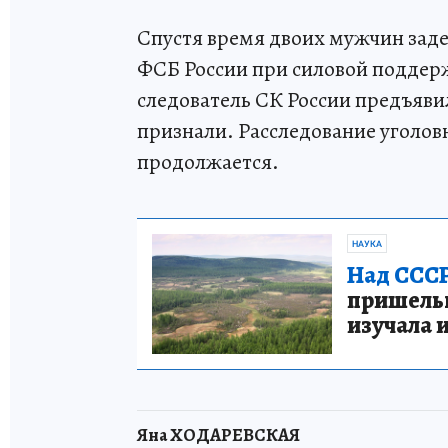
Спустя время двоих мужчин зад
ФСБ России при силовой поддер
следователь СК России предъяви
признали. Расследование уголовн
продолжается.
НАУКА
Над СССР
пришельце
изучала 
Яна ХОДАРЕВСКАЯ