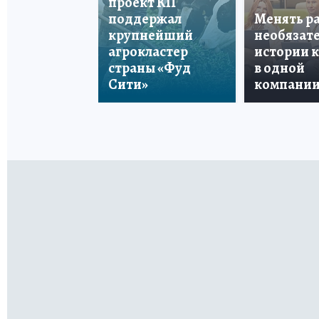
проект КП
поддержал
Менять р
крупнейший
необязате
агрокластер
истории 
страны «Фуд
в одной
Сити»
компани