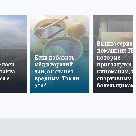
Вышла серия
домашних ТВ
Если добавить
которые
е лоси
мёд в горячий
приглянутся 
 тайга
чай, он станет
киноманам, и
ся с
вредным. Так ли
спортивным
это?
болельщикам