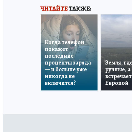
ЧИТАЙТЕ
ТАКЖЕ:
Когда телефон
покажет
последние
проценты заряда
Земля, гд
— и больше уже
ручные, а
никогда не
встречает
включится?
Европой