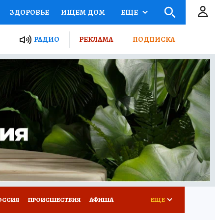
ЗДОРОВЬЕ
ИЩЕМ ДОМ
ЕЩЕ
ЫЕ ПРОЕКТЫ РОССИИ
РАДИО
РЕКЛАМА
ПОДПИСКА
КРЕТЫ
ПУТЕВОДИТЕЛЬ
 ЖЕЛЕЗА
ТУРИЗМ
Д ПОТРЕБИТЕЛЯ
ВСЕ О КП
ОССИЯ
ПРОИСШЕСТВИЯ
АФИША
ЕЩЕ