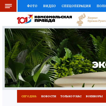
ФОТО
ВИДЕО
СПЕЦОПЕРАЦИЯ
ПОЛ
СОЦПОДДЕРЖКА
НАУКА
СПОРТ
КО
ВЫБОР ЭКСПЕРТОВ
ДОКТОР
ФИНАНС
КНИЖНАЯ ПОЛКА
ПРОГНОЗЫ НА СПОРТ
ПРЕСС-ЦЕНТР
НЕДВИЖИМОСТЬ
ТЕЛЕ
РАДИО КП
РЕКЛАМА
ТЕСТЫ
НОВОЕ 
СЕГОДНЯ:
НОВОСТИ
ТОЛЬКО У НАС
ВОЕНКОРЫ