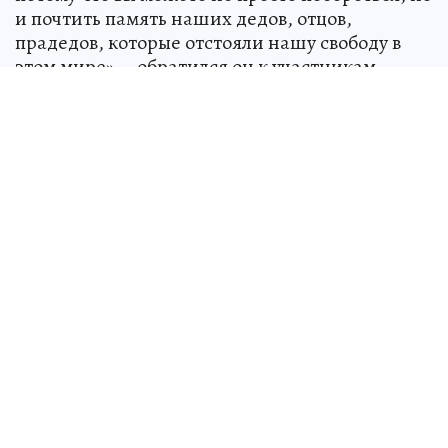
и почтить память наших дедов, отцов,
прадедов, которые отстояли нашу свободу в
этом мире», - обратился он к участникам
состязаний.
В рамках турнира также прошло
учредительное собрание по переучреждению
общества «Отечество» в межрегиональный
формат.
«Это позволит системно объединить
спортивную, воспитательную,
образовательную и патриотическую
составляющие, а также укрепить работу с
наставничеством в регионах России», -
рассказал об итогах совещания Борис
Ротенберг.
Он отметил, что для самбо и дзюдо в России это