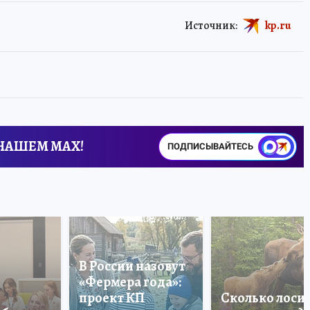
Источник:
kp.ru
 НАШЕМ MAX!
ПОДПИСЫВАЙТЕСЬ
В России назовут
«Фермера года»:
проект КП
Сколько лоси