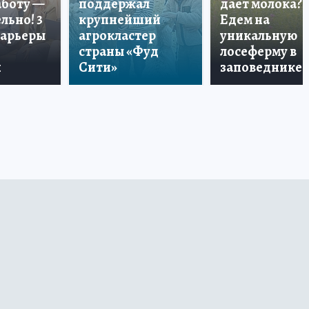
аботу —
поддержал
дает молока?
льно! 3
крупнейший
Едем на
карьеры
агрокластер
уникальную
страны «Фуд
лосеферму в
и
Сити»
заповеднике!