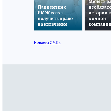
Менять р
Пациентки с
необязате
РМЖ хотят
истории 
получить право
в одной
на излечение
компани
Новости СМИ2