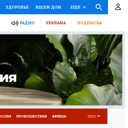
ЗДОРОВЬЕ
ИЩЕМ ДОМ
ЕЩЕ
ЫЕ ПРОЕКТЫ РОССИИ
РАДИО
РЕКЛАМА
ПОДПИСКА
КРЕТЫ
ПУТЕВОДИТЕЛЬ
 ЖЕЛЕЗА
ТУРИЗМ
Д ПОТРЕБИТЕЛЯ
ВСЕ О КП
ОССИЯ
ПРОИСШЕСТВИЯ
АФИША
ЕЩЕ