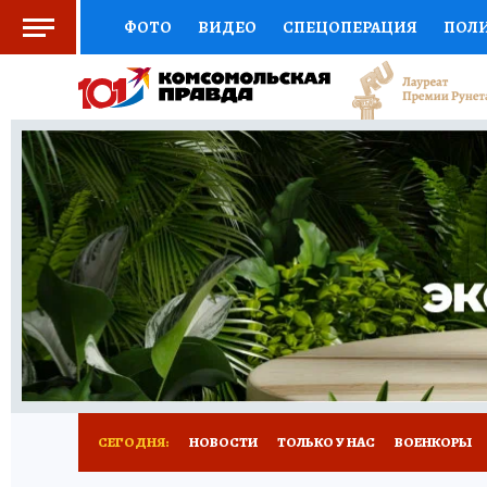
ФОТО
ВИДЕО
СПЕЦОПЕРАЦИЯ
ПОЛ
СОЦПОДДЕРЖКА
НАУКА
СПОРТ
КО
ВЫБОР ЭКСПЕРТОВ
ДОКТОР
ФИНАНС
КНИЖНАЯ ПОЛКА
ПРОГНОЗЫ НА СПОРТ
ПРЕСС-ЦЕНТР
НЕДВИЖИМОСТЬ
ТЕЛЕ
РАДИО КП
РЕКЛАМА
ТЕСТЫ
НОВОЕ 
СЕГОДНЯ:
НОВОСТИ
ТОЛЬКО У НАС
ВОЕНКОРЫ