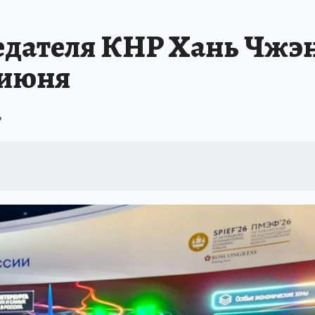
 БЛОКАДА
ИСПЫТАНО НА СЕБЕ
едателя КНР Хань Чжэн
 июня
ь