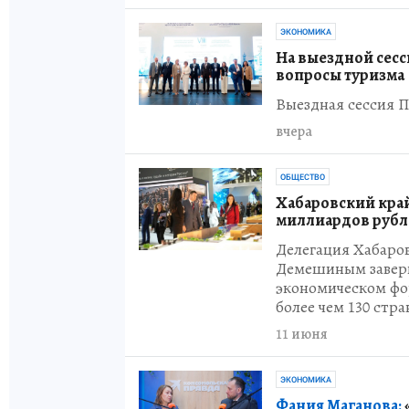
ЭКОНОМИКА
На выездной сес
вопросы туризма
Выездная сессия П
вчера
ОБЩЕСТВО
Хабаровский край
миллиардов рубл
Делегация Хабаров
Демешиным завер
экономическом фор
более чем 130 стра
11 июня
ЭКОНОМИКА
Фания Маганова: