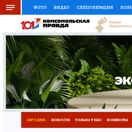
ФОТО
ВИДЕО
СПЕЦОПЕРАЦИЯ
ПОЛ
СОЦПОДДЕРЖКА
НАУКА
СПОРТ
КО
ВЫБОР ЭКСПЕРТОВ
ДОКТОР
ФИНАНС
КНИЖНАЯ ПОЛКА
ПРОГНОЗЫ НА СПОРТ
ПРЕСС-ЦЕНТР
НЕДВИЖИМОСТЬ
ТЕЛЕ
РАДИО КП
РЕКЛАМА
ТЕСТЫ
НОВОЕ 
СЕГОДНЯ:
НОВОСТИ
ТОЛЬКО У НАС
ВОЕНКОРЫ