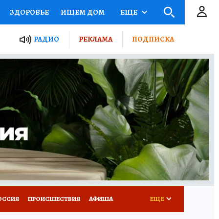
ЗДОРОВЬЕ
ИЩЕМ ДОМ
ЕЩЕ
ЫЕ ПРОЕКТЫ РОССИИ
РАДИО
РЕКЛАМА
ПОДПИСКА
КРЕТЫ
ПУТЕВОДИТЕЛЬ
 ЖЕЛЕЗА
ТУРИЗМ
Д ПОТРЕБИТЕЛЯ
ВСЕ О КП
ОССИЯ
ПРОИСШЕСТВИЯ
АФИША
ЕЩЕ