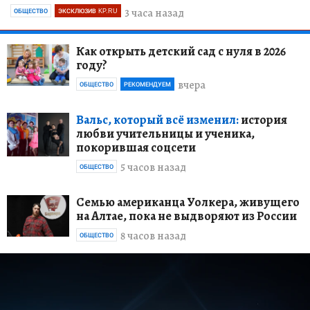
3 часа назад
ОБЩЕСТВО
ЭКСКЛЮЗИВ KP.RU
Как открыть детский сад с нуля в 2026
году?
вчера
ОБЩЕСТВО
РЕКОМЕНДУЕМ
Вальс, который всё изменил:
история
любви учительницы и ученика,
покорившая соцсети
5 часов назад
ОБЩЕСТВО
Семью американца Уолкера, живущего
на Алтае, пока не выдворяют из России
8 часов назад
ОБЩЕСТВО