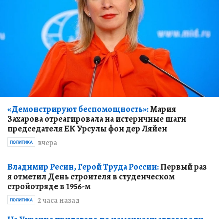
«Демонстрируют беспомощность»:
Мария
Захарова отреагировала на истеричные шаги
председателя ЕК Урсулы фон дер Ляйен
вчера
ПОЛИТИКА
Владимир Ресин, Герой Труда России:
Первый раз
я отметил День строителя в студенческом
стройотряде в 1956-м
2 часа назад
ПОЛИТИКА