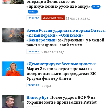
операции Зеленского по
«принуждению русских к миру»
ФОТО
ВИДЕО
12 часов назад
ПОЛИТИКА
ЭКСКЛЮЗИВ KP.RU
Зачем Россия ударила по портам Одессы
«Искандерами», «Ониксами»,
«Бандеролями»
и «Геранями»: у каждой
ракеты и дрона - свой смысл
7 часов назад
ПОЛИТИКА
«Демонстрируют беспомощность»:
Мария Захарова отреагировала на
истеричные шаги председателя ЕК
Урсулы фон дер Ляйен
вчера
ПОЛИТИКА
Виктор Бут:
После ударов ВС РФ на
Украине негде производить Patriot