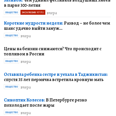
заливом:
Чем удивил фестиваль воздушных змеев
в парке 300-летия
вчера
ОБЩЕСТВО
ЭКСКЛЮЗИВ KP.RU
Короткие мудрости недели:
Развод – не более чем
шанс удачно выйти замуж...
вчера
ОБЩЕСТВО
Цены на бензин снижаются? Что происходит с
топливом в России
вчера
ОБЩЕСТВО
Оставила ребенка сестре и уехала в Таджикистан:
спустя 35 лет пермячка встретила кровную мать
вчера
ОБЩЕСТВО
Синоптик Колесов:
В Петербурге резко
похолодает после жары
вчера
ОБЩЕСТВО