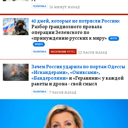
16 минут назад
ПОЛИТИКА
40 дней, которые не потрясли Россию:
Разбор грандиозного провала
операции Зеленского по
«принуждению русских к миру»
ФОТО
ВИДЕО
12 часов назад
ПОЛИТИКА
ЭКСКЛЮЗИВ KP.RU
Зачем Россия ударила по портам Одессы
«Искандерами», «Ониксами»,
«Бандеролями»
и «Геранями»: у каждой
ракеты и дрона - свой смысл
7 часов назад
ПОЛИТИКА