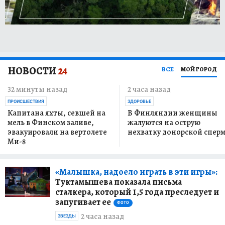
НОВОСТИ
24
ВСЕ
МОЙ ГОРОД
32 минуты назад
2 часа назад
ПРОИСШЕСТВИЯ
ЗДОРОВЬЕ
Капитана яхты, севшей на
В Финляндии женщины
мель в Финском заливе,
жалуются на острую
эвакуировали на вертолете
нехватку донорской спер
Ми-8
«Малышка, надоело играть в эти игры»:
Туктамышева показала письма
сталкера, который 1,5 года преследует и
запугивает ее
ФОТО
2 часа назад
ЗВЕЗДЫ