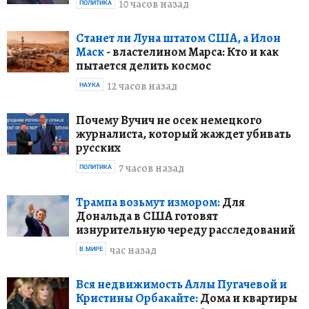
10 часов назад
ПОЛИТИКА
Станет ли Луна штатом США, а Илон
Маск
- властелином Марса: Кто и как
пытается делить космос
12 часов назад
НАУКА
Почему Вучич не осек немецкого
журналиста, который жаждет убивать
русских
7 часов назад
ПОЛИТИКА
Трампа возьмут измором:
Для
Дональда в США готовят
изнурительную череду расследований
час назад
В МИРЕ
Вся недвижимость Аллы Пугачевой и
Кристины Орбакайте:
Дома и квартиры