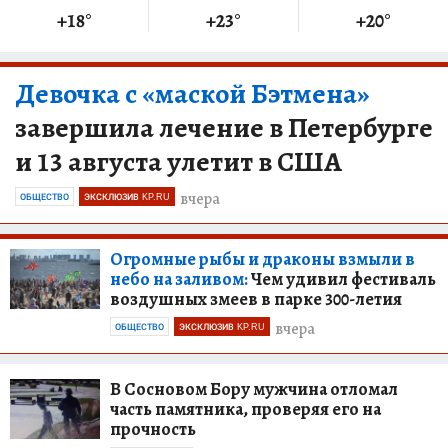
+18
°
+23
°
+20
°
Девочка с «маской Бэтмена»
завершила лечение в Петербурге
и 13 августа улетит в США
вчера
ОБЩЕСТВО
ЭКСКЛЮЗИВ KP.RU
Огромные рыбы и драконы взмыли в
небо на заливом:
Чем удивил фестиваль
воздушных змеев в парке 300-летия
вчера
ОБЩЕСТВО
ЭКСКЛЮЗИВ KP.RU
В Сосновом Бору мужчина отломал
часть памятника, проверяя его на
прочность