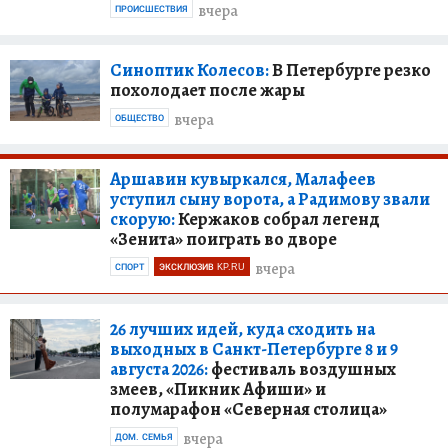
вчера
ПРОИСШЕСТВИЯ
Синоптик Колесов:
В Петербурге резко
похолодает после жары
вчера
ОБЩЕСТВО
Аршавин кувыркался, Малафеев
уступил сыну ворота, а Радимову звали
скорую:
Кержаков собрал легенд
«Зенита» поиграть во дворе
вчера
СПОРТ
ЭКСКЛЮЗИВ KP.RU
26 лучших идей, куда сходить на
выходных в Санкт-Петербурге 8 и 9
августа 2026:
фестиваль воздушных
змеев, «Пикник Афиши» и
полумарафон «Северная столица»
вчера
ДОМ. СЕМЬЯ