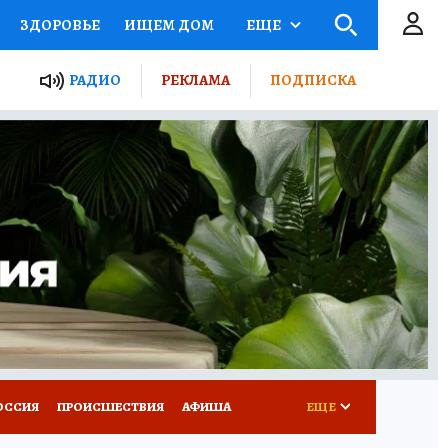
ЗДОРОВЬЕ
ИЩЕМ ДОМ
ЕЩЕ
ЫЕ ПРОЕКТЫ РОССИИ
РАДИО
РЕКЛАМА
ПОДПИСКА
КРЕТЫ
ПУТЕВОДИТЕЛЬ
 ЖЕЛЕЗА
ТУРИЗМ
Д ПОТРЕБИТЕЛЯ
ВСЕ О КП
ОССИЯ
ПРОИСШЕСТВИЯ
АФИША
ЕЩЕ