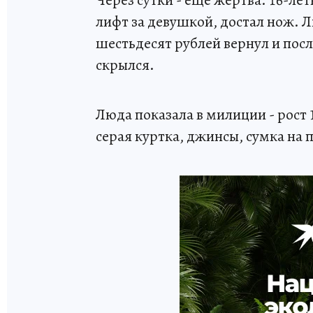
Через сутки - еще жертва. 16-л
лифт за девушкой, достал нож. Л
шестьдесят рублей вернул и посл
скрылся.
Люда показала в милиции - рост 
серая куртка, джинсы, сумка на 