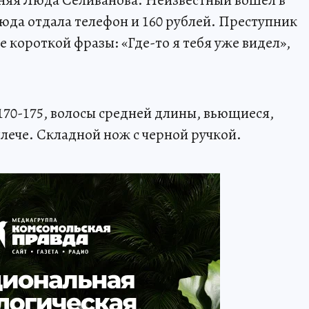
етняя Люда Селиванова. Неизвестный вошел в
юда отдала телефон и 160 рублей. Преступник
е короткой фразы: «Где-то я тебя уже видел»,
170-175, волосы средней длины, вьющиеся,
плече. Складной нож с черной ручкой.