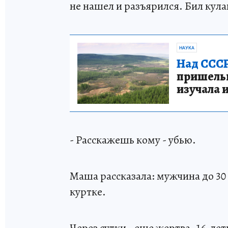
не нашел и разъярился. Бил кула
НАУКА
Над СССР
пришельце
изучала 
- Расскажешь кому - убью.
Маша рассказала: мужчина до 30 
куртке.