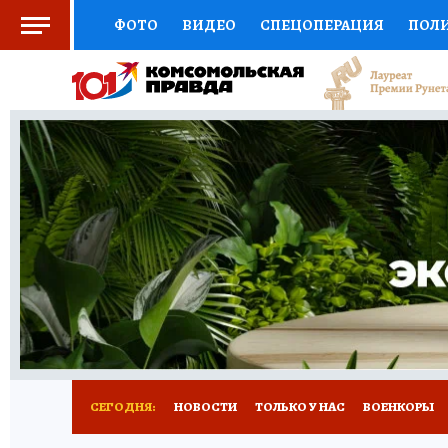
ФОТО
ВИДЕО
СПЕЦОПЕРАЦИЯ
ПОЛ
СОЦПОДДЕРЖКА
НАУКА
СПОРТ
КО
ВЫБОР ЭКСПЕРТОВ
ДОКТОР
ФИНАНС
КНИЖНАЯ ПОЛКА
ПРОГНОЗЫ НА СПОРТ
ПРЕСС-ЦЕНТР
НЕДВИЖИМОСТЬ
ТЕЛЕ
РАДИО КП
РЕКЛАМА
ТЕСТЫ
НОВОЕ 
СЕГОДНЯ:
НОВОСТИ
ТОЛЬКО У НАС
ВОЕНКОРЫ