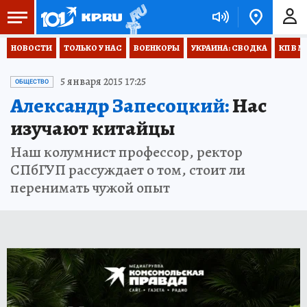
НОВОСТИ
ТОЛЬКО У НАС
ВОЕНКОРЫ
УКРАИНА: СВОДКА
КП В М
5 января 2015 17:25
ОБЩЕСТВО
Александр Запесоцкий:
Нас
изучают китайцы
Наш колумнист профессор, ректор
СПбГУП рассуждает о том, стоит ли
перенимать чужой опыт