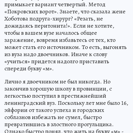
примыкает вариант четвертый. Метод
«Покровских ворот». Знаете, что сказала жене
Хоботова подруга-хирург? «Резать, не
дожидаясь перитонита!». Если не хотите,
чтобы в вашем вузе началось общее
заражение, вовремя избавьтесь от тех, кто
может стать его источником. То есть, выгонять
из вуза надо двоечников. Иначе к слову
«учиться» придется надолго приставить
спереди букву «м».
Лично я двоечником не был никогда. Но
закончив хорошую школу в провинции, с
легкостью поступил в престижнейший
ленинградский вуз. Поскольку лет мне было 16,
эйфории от такого успеха и городских
соблазнов избежать не сумел, быстро
превратившись в злостного прогульщика.
Однако быстро понял, что жить на букву «м» -