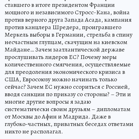
ставшего в итоге президентом Франции
мощного и независимого Стросс-Кана, война
против верного друга Запада Асада, кампания
против канцлера Шредера, проигравшего
Меркель выборы в Германии, стрельба в спину
несчастным глупцам, скачущим на киевском
Майдане… Зачем заатлантической державе
прослушивать лидеров ЕС? Почему меры
количественного смягчения, осуществляемые
для преодоления экономического кризиса в
США, Евросоюзу можно начинать только
сейчас? Зачем ЕС нужно ссориться с Россией,
вводя санкции по приказу со стороны? – Эти и
многие другие вопросы я задаю
систематически своим друзьям – дипломатам
от Москвы до Афин и Мадрида. Даже в
глубоко-частных, приватных беседах ответами
никто не располагал.