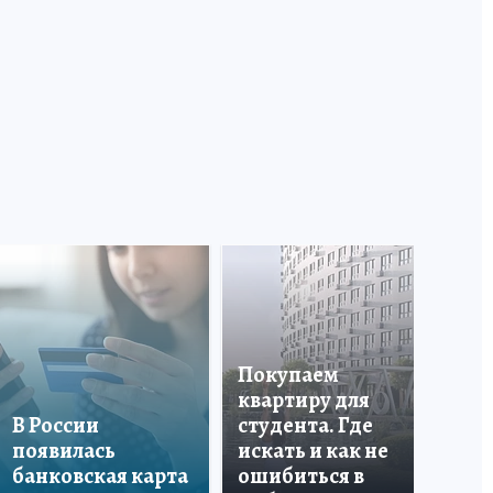
Покупаем
квартиру для
В России
студента. Где
У 
появилась
искать и как не
ом
банковская карта
ошибиться в
мо