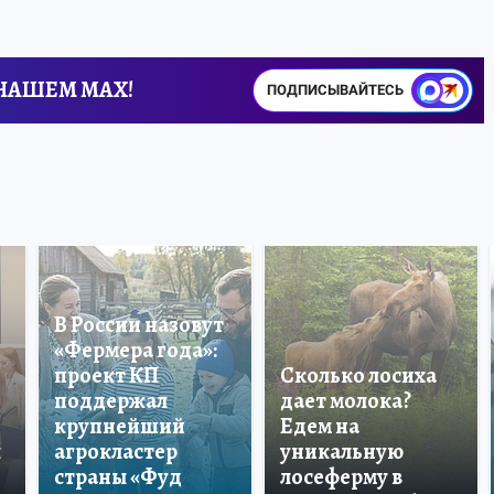
 НАШЕМ MAX!
ПОДПИСЫВАЙТЕСЬ
В России назовут
«Фермера года»:
проект КП
Сколько лосиха
поддержал
дает молока?
крупнейший
Едем на
ы
агрокластер
уникальную
страны «Фуд
лосеферму в