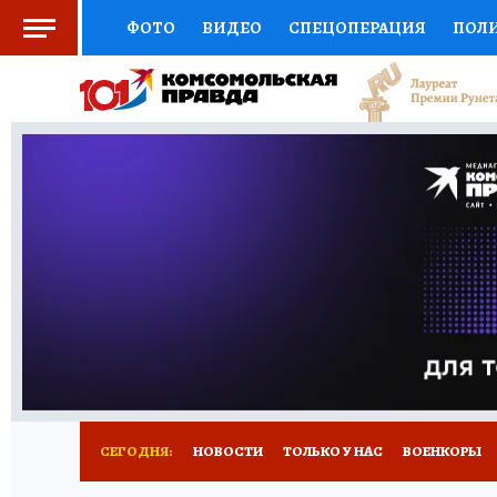
ФОТО
ВИДЕО
СПЕЦОПЕРАЦИЯ
ПОЛ
СОЦПОДДЕРЖКА
НАУКА
СПОРТ
КО
ВЫБОР ЭКСПЕРТОВ
ДОКТОР
ФИНАНС
КНИЖНАЯ ПОЛКА
ПРОГНОЗЫ НА СПОРТ
ПРЕСС-ЦЕНТР
НЕДВИЖИМОСТЬ
ТЕЛЕ
РАДИО КП
РЕКЛАМА
ТЕСТЫ
НОВОЕ 
СЕГОДНЯ:
НОВОСТИ
ТОЛЬКО У НАС
ВОЕНКОРЫ