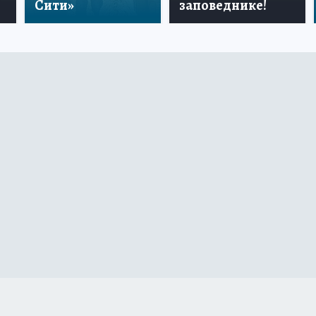
Сити»
заповеднике!