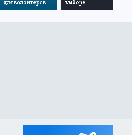
для волонтеров
выборе
уд