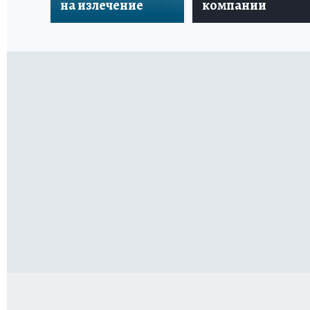
на излечение
компании