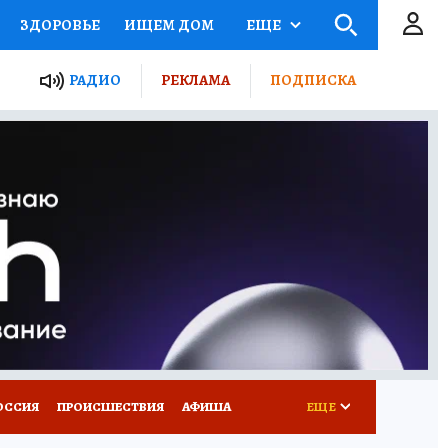
ЗДОРОВЬЕ
ИЩЕМ ДОМ
ЕЩЕ
ЫЕ ПРОЕКТЫ РОССИИ
РАДИО
РЕКЛАМА
ПОДПИСКА
КРЕТЫ
ПУТЕВОДИТЕЛЬ
 ЖЕЛЕЗА
ТУРИЗМ
Д ПОТРЕБИТЕЛЯ
ВСЕ О КП
ОССИЯ
ПРОИСШЕСТВИЯ
АФИША
ЕЩЕ