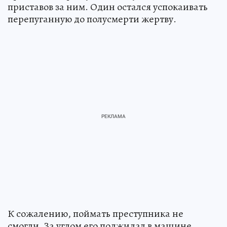
приставов за ним. Один остался успокаивать
перепуганную до полусмерти жертву.
К сожалению, поймать преступника не
смогли. За углом его поджидал в машине