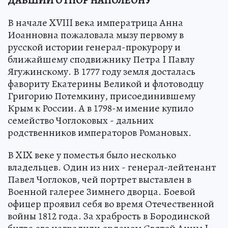
ДАВШИЙ ОТПОР НАПОЛЕОНУ
В начале XVIII века императрица Анна
Иоанновна пожаловала мызу первому в
русской истории генерал-прокурору и
ближайшему сподвижнику Петра I Павлу
Ягужинскому. В 1777 году земля досталась
фавориту Екатерины Великой и флотоводцу
Григорию Потемкину, присоединившему
Крым к России. А в 1798-м имение купило
семейство Чоглоковых - дальних
родственников императоров Романовых.
В XIX веке у поместья было несколько
владельцев. Один из них - генерал-лейтенант
Павел Чоглоков, чей портрет выставлен в
Военной галерее Зимнего дворца. Боевой
офицер проявил себя во время Отечественной
войны 1812 года. За храбрость в Бородинской