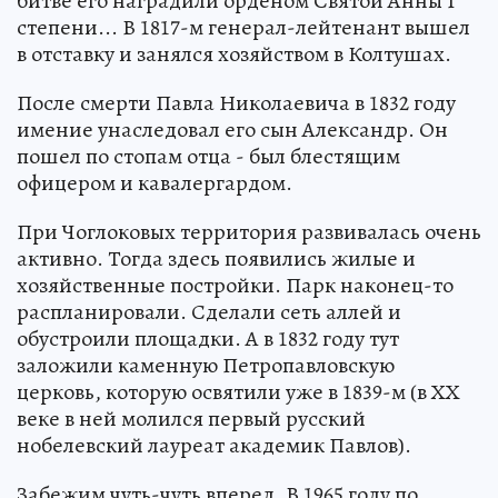
битве его наградили орденом Святой Анны I
степени... В 1817-м генерал-лейтенант вышел
в отставку и занялся хозяйством в Колтушах.
После смерти Павла Николаевича в 1832 году
имение унаследовал его сын Александр. Он
пошел по стопам отца - был блестящим
офицером и кавалергардом.
При Чоглоковых территория развивалась очень
активно. Тогда здесь появились жилые и
хозяйственные постройки. Парк наконец-то
распланировали. Сделали сеть аллей и
обустроили площадки. А в 1832 году тут
заложили каменную Петропавловскую
церковь, которую освятили уже в 1839-м (в ХХ
веке в ней молился первый русский
нобелевский лауреат академик Павлов).
Забежим чуть-чуть вперед. В 1965 году по