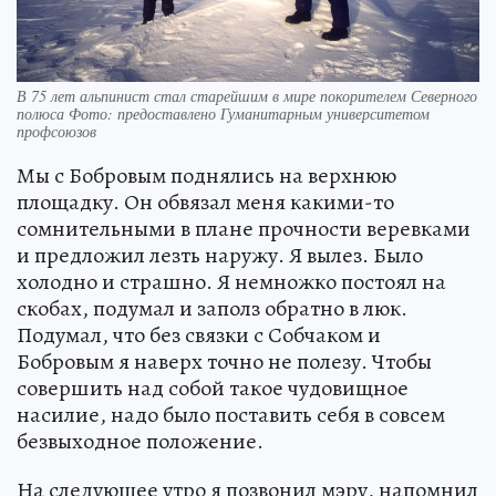
В 75 лет альпинист стал старейшим в мире покорителем Северного
полюса Фото: предоставлено Гуманитарным университетом
профсоюзов
Мы с Бобровым поднялись на верхнюю
площадку. Он обвязал меня какими-то
сомнительными в плане прочности веревками
и предложил лезть наружу. Я вылез. Было
холодно и страшно. Я немножко постоял на
скобах, подумал и заполз обратно в люк.
Подумал, что без связки с Собчаком и
Бобровым я наверх точно не полезу. Чтобы
совершить над собой такое чудовищное
насилие, надо было поставить себя в совсем
безвыходное положение.
На следующее утро я позвонил мэру, напомнил