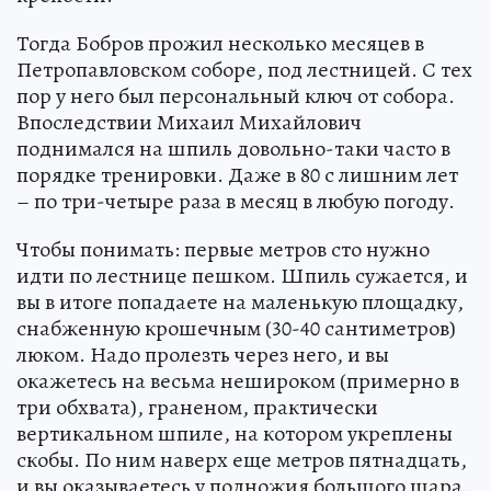
Тогда Бобров прожил несколько месяцев в
Петропавловском соборе, под лестницей. С тех
пор у него был персональный ключ от собора.
Впоследствии Михаил Михайлович
поднимался на шпиль довольно-таки часто в
порядке тренировки. Даже в 80 с лишним лет
– по три-четыре раза в месяц в любую погоду.
Чтобы понимать: первые метров сто нужно
идти по лестнице пешком. Шпиль сужается, и
вы в итоге попадаете на маленькую площадку,
снабженную крошечным (30-40 сантиметров)
люком. Надо пролезть через него, и вы
окажетесь на весьма нешироком (примерно в
три обхвата), граненом, практически
вертикальном шпиле, на котором укреплены
скобы. По ним наверх еще метров пятнадцать,
и вы оказываетесь у подножия большого шара.