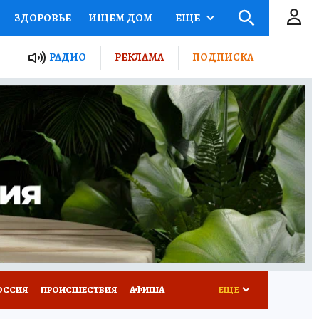
ЗДОРОВЬЕ
ИЩЕМ ДОМ
ЕЩЕ
ЫЕ ПРОЕКТЫ РОССИИ
РАДИО
РЕКЛАМА
ПОДПИСКА
КРЕТЫ
ПУТЕВОДИТЕЛЬ
 ЖЕЛЕЗА
ТУРИЗМ
Д ПОТРЕБИТЕЛЯ
ВСЕ О КП
ОССИЯ
ПРОИСШЕСТВИЯ
АФИША
ЕЩЕ