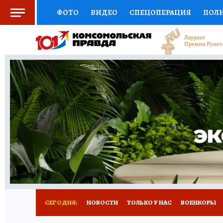
ФОТО
ВИДЕО
СПЕЦОПЕРАЦИЯ
ПОЛ
СОЦПОДДЕРЖКА
НАУКА
СПОРТ
КО
ВЫБОР ЭКСПЕРТОВ
ДОКТОР
ФИНАНС
КНИЖНАЯ ПОЛКА
ПРОГНОЗЫ НА СПОРТ
ПРЕСС-ЦЕНТР
НЕДВИЖИМОСТЬ
ТЕЛЕ
РАДИО КП
РЕКЛАМА
ТЕСТЫ
НОВОЕ 
СЕГОДНЯ:
НОВОСТИ
ТОЛЬКО У НАС
ВОЕНКОРЫ