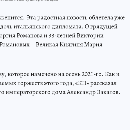
енится. Эта радостная новость облетела уже
а дочь итальянского дипломата. О грядущей
еоргия Романова и 38-летней Виктории
 Романовых – Великая Княгиня Мария
у, которое намечено на осень 2021-го. Как и
аемых торжеств этого года, «КП» рассказал
го императорского дома Александр Закатов.