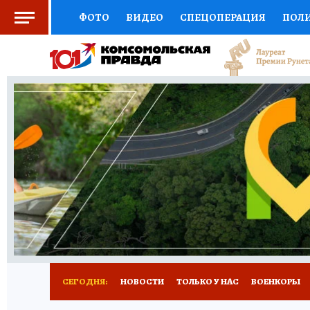
ФОТО
ВИДЕО
СПЕЦОПЕРАЦИЯ
ПОЛ
СОЦПОДДЕРЖКА
НАУКА
СПОРТ
КО
ВЫБОР ЭКСПЕРТОВ
ДОКТОР
ФИНАНС
КНИЖНАЯ ПОЛКА
ПРОГНОЗЫ НА СПОРТ
ПРЕСС-ЦЕНТР
НЕДВИЖИМОСТЬ
ТЕЛЕ
РАДИО КП
РЕКЛАМА
ТЕСТЫ
НОВОЕ 
СЕГОДНЯ:
НОВОСТИ
ТОЛЬКО У НАС
ВОЕНКОРЫ