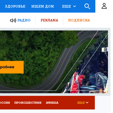
ЗДОРОВЬЕ
ИЩЕМ ДОМ
ЕЩЕ
ЫЕ ПРОЕКТЫ РОССИИ
РАДИО
РЕКЛАМА
ПОДПИСКА
КРЕТЫ
ПУТЕВОДИТЕЛЬ
 ЖЕЛЕЗА
ТУРИЗМ
Д ПОТРЕБИТЕЛЯ
ВСЕ О КП
ОССИЯ
ПРОИСШЕСТВИЯ
АФИША
ЕЩЕ