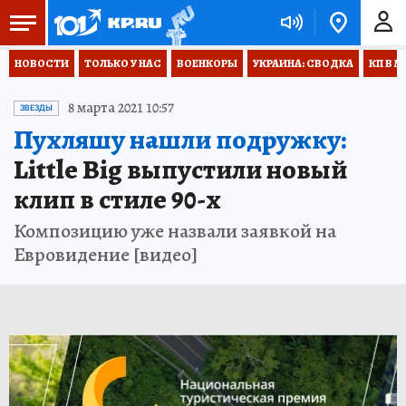
НОВОСТИ
ТОЛЬКО У НАС
ВОЕНКОРЫ
УКРАИНА: СВОДКА
КП В М
8 марта 2021 10:57
ЗВЕЗДЫ
Пухляшу нашли подружку:
Little Big выпустили новый
клип в стиле 90-х
Композицию уже назвали заявкой на
Евровидение [видео]