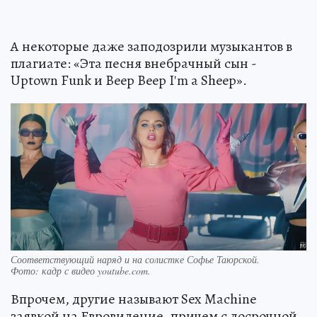
А некоторые даже заподозрили музыкантов в
плагиате: «Эта песня внебрачный сын -
Uptown Funk и Beep Beep I'm a Sheep».
Соответствующий наряд и на солистке Софье Таюрской.
Фото:
кадр с видео youtube.com.
Впрочем, другие называют Sex Maсhine
заявкой на Евровидение, причем с досрочной