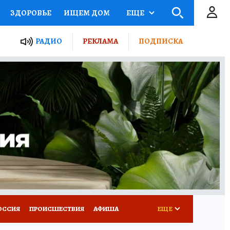
ЗДОРОВЬЕ
ИЩЕМ ДОМ
ЕЩЕ
ЫЕ ПРОЕКТЫ РОССИИ
РАДИО
РЕКЛАМА
ПОДПИСКА
КРЕТЫ
ПУТЕВОДИТЕЛЬ
 ЖЕЛЕЗА
ТУРИЗМ
Д ПОТРЕБИТЕЛЯ
ВСЕ О КП
ОССИЯ
ПРОИСШЕСТВИЯ
АФИША
ЕЩЕ