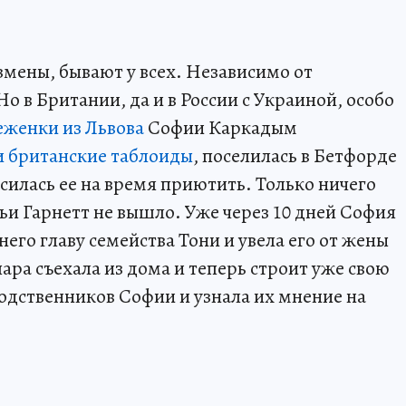
змены, бывают у всех. Независимо от
о в Британии, да и в России с Украиной, особо
еженки из Львова
Софии Каркадым
и британские таблоиды
, поселилась в Бетфорде
асилась ее на время приютить. Только ничего
ьи Гарнетт не вышло. Уже через 10 дней София
него главу семейства Тони и увела его от жены
ара съехала из дома и теперь строит уже свою
дственников Софии и узнала их мнение на