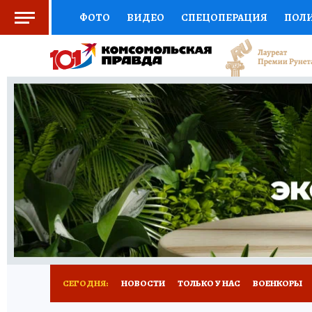
ФОТО
ВИДЕО
СПЕЦОПЕРАЦИЯ
ПОЛ
СОЦПОДДЕРЖКА
НАУКА
СПОРТ
КО
ВЫБОР ЭКСПЕРТОВ
ДОКТОР
ФИНАНС
КНИЖНАЯ ПОЛКА
ПРОГНОЗЫ НА СПОРТ
ПРЕСС-ЦЕНТР
НЕДВИЖИМОСТЬ
ТЕЛЕ
РАДИО КП
РЕКЛАМА
ТЕСТЫ
НОВОЕ 
СЕГОДНЯ:
НОВОСТИ
ТОЛЬКО У НАС
ВОЕНКОРЫ