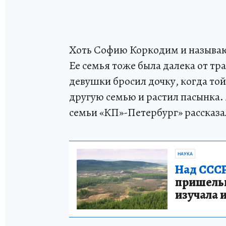
Хоть Софию Коркодим и называют
Ее семья тоже была далека от т
девушки бросил дочку, когда той 
другую семью и растил пасынка.
семьи «КП»-Петербург» рассказа
НАУКА
Над СССР
пришельце
изучала 