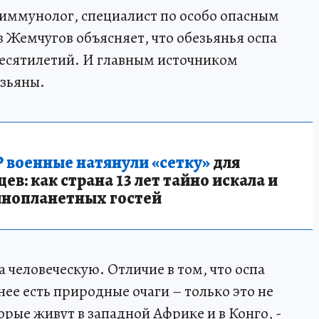
иммунолог, специалист по особо опасным
 Жемчугов объясняет, что обезьянья оспа
десятилетий. И главным источником
езьяны.
 военные натянули «сетку»
для
в: как страна 13 лет тайно искала и
инопланетных гостей
а человеческую. Отличие в том, что оспа
нее есть природные очаги – только это не
орые живут в западной Африке и в Конго, -