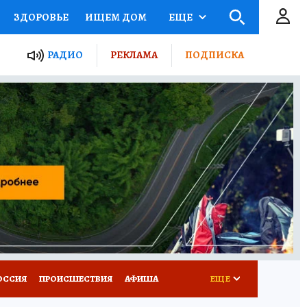
ЗДОРОВЬЕ
ИЩЕМ ДОМ
ЕЩЕ
ЫЕ ПРОЕКТЫ РОССИИ
РАДИО
РЕКЛАМА
ПОДПИСКА
КРЕТЫ
ПУТЕВОДИТЕЛЬ
 ЖЕЛЕЗА
ТУРИЗМ
Д ПОТРЕБИТЕЛЯ
ВСЕ О КП
ОССИЯ
ПРОИСШЕСТВИЯ
АФИША
ЕЩЕ