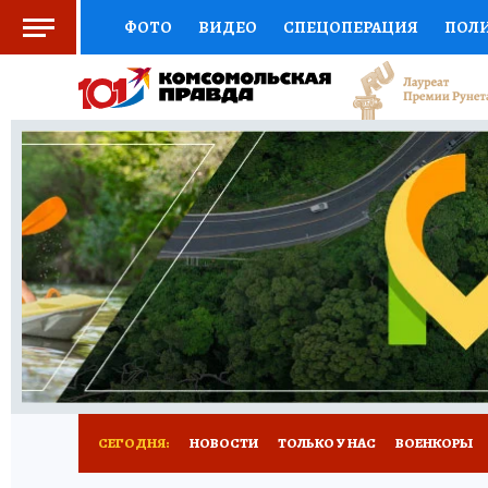
ФОТО
ВИДЕО
СПЕЦОПЕРАЦИЯ
ПОЛ
СОЦПОДДЕРЖКА
НАУКА
СПОРТ
КО
ВЫБОР ЭКСПЕРТОВ
ДОКТОР
ФИНАНС
КНИЖНАЯ ПОЛКА
ПРОГНОЗЫ НА СПОРТ
ПРЕСС-ЦЕНТР
НЕДВИЖИМОСТЬ
ТЕЛЕ
РАДИО КП
РЕКЛАМА
ТЕСТЫ
НОВОЕ 
СЕГОДНЯ:
НОВОСТИ
ТОЛЬКО У НАС
ВОЕНКОРЫ