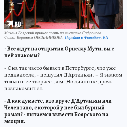
Михаил Боярский пришел спеть на выставке Сафронова.
Фото:
Вероника ОВСЯННИКОВА.
Перейти в Фотобанк КП
- Все ждут на открытии Орнеллу Мути, вы с
ней знакомы?
- Она так часто бывает в Петербурге, что уже
поднадоела, - пошутил Д’Артаньян. – Я знаком
только с ее творчеством. Но лично не прочь
познакомиться.
- А как думаете, кто круче Д’Артаньян или
Челентано, с которой у нее был бурный
роман? - пытаемся вывести Боярского на
эмоции.