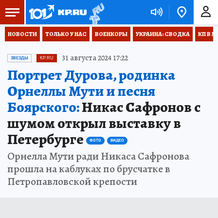
НОВОСТИ
ТОЛЬКО У НАС
ВОЕНКОРЫ
УКРАИНА: СВОДКА
КП В М
31 августа 2024 17:22
ЗВЕЗДЫ
KP.RU
Портрет Дурова, родинка
Орнеллы Мути и песня
Боярского:
Никас Сафронов с
шумом открыл выставку в
Петербурге
ФОТО
ВИДЕО
Орнелла Мути ради Никаса Сафронова
прошла на каблуках по брусчатке в
Петропавловской крепости