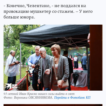
- Конечно, Челентано, - не поддался на
провокацию мушкетер со стажем. – У него
больше юмора.
93-летний Иван Краско нашел силы выйти в свет
Фото:
Вероника ОВСЯННИКОВА.
Перейти в Фотобанк КП