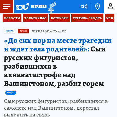
НОВОСТИ
ТОЛЬКО У НАС
ВОЕНКОРЫ
УКРАИНА: СВОДКА
КП В М
30 января 2025 20:02
СПОРТ
KP.RU
«До сих пор на месте трагедии
и ждет тела родителей»:
Сын
русских фигуристов,
разбившихся в
авиакатастрофе над
Вашингтоном, разбит горем
ВИДЕО
Сын русских фигуристов, разбившихся в
самолете над Вашингтоном, перестал
выходить на связь