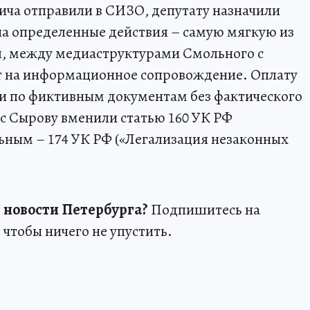
ича отправили в СИЗО, депутату назначили
 на определенные действия – самую мягкую из
я, между медиаструктурами Смольного с
т на информационное сопровождение. Оплату
ли по фиктивным документам без фактического
с Сырову вменили статью 160 УК РФ
льным – 174 УК РФ («Легализация незаконных
 новости Петербурга?
Подпишитесь на
,
чтобы ничего не упустить.