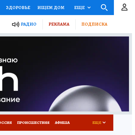
ЗДОРОВЬЕ
ИЩЕМ ДОМ
ЕЩЕ
ЫЕ ПРОЕКТЫ РОССИИ
РАДИО
РЕКЛАМА
ПОДПИСКА
КРЕТЫ
ПУТЕВОДИТЕЛЬ
 ЖЕЛЕЗА
ТУРИЗМ
Д ПОТРЕБИТЕЛЯ
ВСЕ О КП
ОССИЯ
ПРОИСШЕСТВИЯ
АФИША
ЕЩЕ