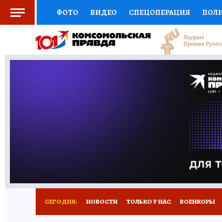
ФОТО
ВИДЕО
СПЕЦОПЕРАЦИЯ
ПОЛ
СОЦПОДДЕРЖКА
НАУКА
СПОРТ
КО
ВЫБОР ЭКСПЕРТОВ
ДОКТОР
ФИНАНС
КНИЖНАЯ ПОЛКА
ПРОГНОЗЫ НА СПОРТ
ПРЕСС-ЦЕНТР
НЕДВИЖИМОСТЬ
ТЕЛЕ
РАДИО КП
РЕКЛАМА
ТЕСТЫ
НОВОЕ 
СЕГОДНЯ:
НОВОСТИ
ТОЛЬКО У НАС
ВОЕНКОРЫ