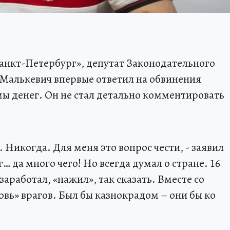
анкт-Петербург», депутат Законодательного
Малькевич впервые ответил на обвинения
мы денег. Он не стал детально комментировать
а. Никогда. Для меня это вопрос чести, - заявил
г… да много чего! Но всегда думал о стране. 16
заработал, «нажил», так сказать. Вместе со
вь» врагов. Был бы казнокрадом – они бы ко