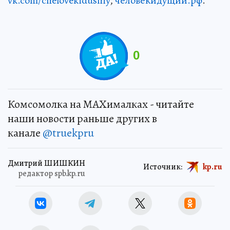
vk.com/chelovekidushiy
,
человекидущий.рф
.
0
Комсомолка на MAXималках - читайте
наши новости раньше других в
канале
@truekpru
Дмитрий ШИШКИН
Источник:
kp.ru
редактор spb.kp.ru