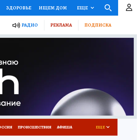
ЗДОРОВЬЕ
ИЩЕМ ДОМ
ЕЩЕ
ЫЕ ПРОЕКТЫ РОССИИ
РАДИО
РЕКЛАМА
ПОДПИСКА
КРЕТЫ
ПУТЕВОДИТЕЛЬ
 ЖЕЛЕЗА
ТУРИЗМ
Д ПОТРЕБИТЕЛЯ
ВСЕ О КП
ОССИЯ
ПРОИСШЕСТВИЯ
АФИША
ЕЩЕ