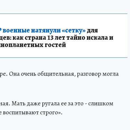
 военные натянули «сетку»
для
в: как страна 13 лет тайно искала и
инопланетных гостей
е. Она очень общительная, разговор могла
ая. Мать даже ругала ее за это - слишком
ее воспитывают строго».