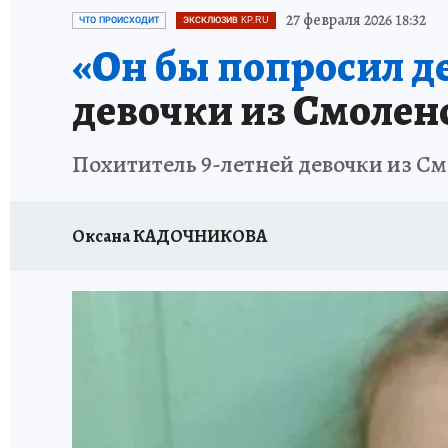
ПЕТЕРБУРГСКАЯ СТРОЙКА
НЕИЗВЕСТНАЯ
27 февраля 2026 18:32
ЧТО ПРОИСХОДИТ
ЭКСКЛЮЗИВ KP.RU
«Он бы попросил де
девочки из Смолен
Похититель 9-летней девочки из Смо
Оксана КАДОЧНИКОВА