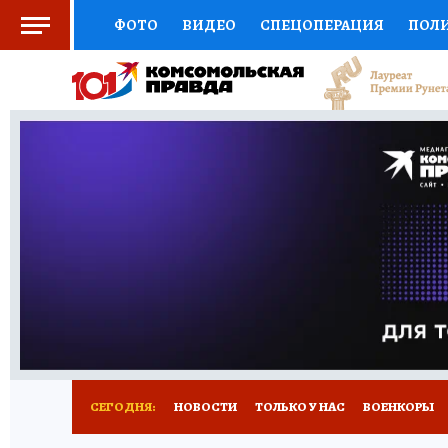
ФОТО
ВИДЕО
СПЕЦОПЕРАЦИЯ
ПОЛ
СОЦПОДДЕРЖКА
НАУКА
СПОРТ
КО
ВЫБОР ЭКСПЕРТОВ
ДОКТОР
ФИНАНС
КНИЖНАЯ ПОЛКА
ПРОГНОЗЫ НА СПОРТ
ПРЕСС-ЦЕНТР
НЕДВИЖИМОСТЬ
ТЕЛЕ
РАДИО КП
РЕКЛАМА
ТЕСТЫ
НОВОЕ 
СЕГОДНЯ:
НОВОСТИ
ТОЛЬКО У НАС
ВОЕНКОРЫ