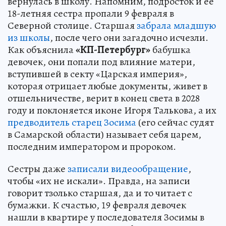
вернулась в школу. Напомним, подросток и ее
18-летняя сестра пропали 9 февраля в
Северной столице. Старшая
забрала младшую
из школы
, после чего они загадочно исчезли.
Как объяснила
«КП-Петербург»
бабушка
девочек, они попали под влияние матери,
вступившей в секту «Царская империя»,
которая отрицает любые документы, живет в
отшельничестве, верит в конец света в 2028
году и поклоняется иконе Игоря Талькова, а их
предводитель старец Зосима
(его сейчас судят
в Самарской области) называет себя царем,
последним императором и пророком.
Сестры даже
записали видеообращение
,
чтобы «их не искали». Правда, на записи
говорит тзолько старшая, да и то читает с
бумажки. К счастью, 19 февраля девочек
нашли в квартире у последователя Зосимы в