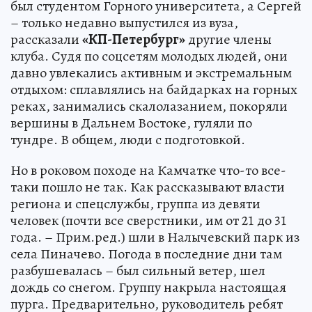
был студентом Горного университета, а Сергей
– только недавно выпустился из вуза,
рассказали
«КП-Петербург»
другие члены
клуба. Судя по соцсетям молодых людей, они
давно увлекались активным и экстремальным
отдыхом: сплавлялись на байдарках на горных
реках, занимались скалолазанием, покоряли
вершины в Дальнем Востоке, гуляли по
тундре. В общем, люди с подготовкой.
Но в роковом походе на Камчатке что-то все-
таки пошло не так. Как рассказывают власти
региона и спецслужбы, группа из девяти
человек (почти все сверстники, им от 21 до 31
года. – Прим.ред.) шли в Налычевский парк из
села Пиначево. Погода в последние дни там
разбушевалась – был сильный ветер, шел
дождь со снегом. Группу накрыла настоящая
пурга. Предварительно, руководитель ребят