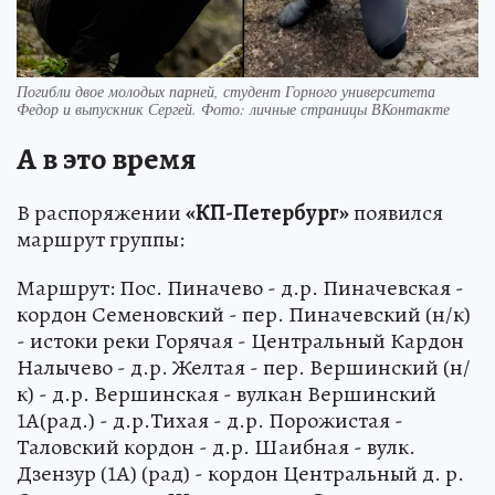
Погибли двое молодых парней, студент Горного университета
Федор и выпускник Сергей. Фото: личные страницы ВКонтакте
А в это время
В распоряжении
«КП-Петербург»
появился
маршрут группы:
Маршрут: Пос. Пиначево - д.р. Пиначевская -
кордон Семеновский - пер. Пиначевский (н/к)
- истоки реки Горячая - Центральный Кардон
Налычево - д.р. Желтая - пер. Вершинский (н/
к) - д.р. Вершинская - вулкан Вершинский
1А(рад.) - д.р.Тихая - д.р. Порожистая -
Таловский кордон - д.р. Шаибная - вулк.
Дзензур (1А) (рад) - кордон Центральный д. р.