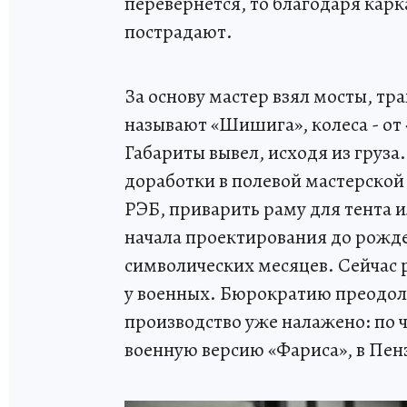
перевернется, то благодаря кар
пострадают.
За основу мастер взял мосты, тр
называют «Шишига», колеса - от
Габариты вывел, исходя из груза
доработки в полевой мастерской
РЭБ, приварить раму для тента 
начала проектирования до рожд
символических месяцев. Сейчас
у военных. Бюрократию преодолет
производство уже налажено: по ч
военную версию «Фариса», в Пен