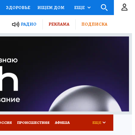
ЗДОРОВЬЕ
ИЩЕМ ДОМ
ЕЩЕ
ЫЕ ПРОЕКТЫ РОССИИ
РАДИО
РЕКЛАМА
ПОДПИСКА
КРЕТЫ
ПУТЕВОДИТЕЛЬ
 ЖЕЛЕЗА
ТУРИЗМ
Д ПОТРЕБИТЕЛЯ
ВСЕ О КП
ОССИЯ
ПРОИСШЕСТВИЯ
АФИША
ЕЩЕ