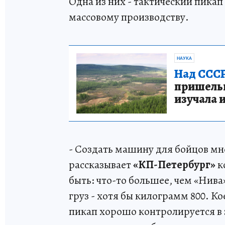
Одна из них - тактический пикап 
массовому производству.
НАУКА
Над СССР
пришельце
изучала 
- Создать машину для бойцов мн
рассказывает
«КП-Петербург»
к
быть: что-то большее, чем «Нива
груз - хотя бы килограмм 800. К
пикап хорошо контролируется в з