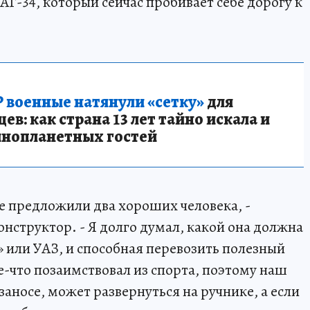
АГ-34, который сейчас пробивает себе дорогу к
 военные натянули «сетку»
для
в: как страна 13 лет тайно искала и
инопланетных гостей
е предложили два хороших человека, -
онструктор. - Я долго думал, какой она должна
» или УАЗ, и способная перевозить полезный
ое-что позаимствовал из спорта, поэтому наш
аносе, может развернуться на ручнике, а если