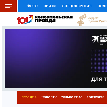
ФОТО
ВИДЕО
СПЕЦОПЕРАЦИЯ
ПОЛ
СОЦПОДДЕРЖКА
НАУКА
СПОРТ
КО
ВЫБОР ЭКСПЕРТОВ
ДОКТОР
ФИНАНС
КНИЖНАЯ ПОЛКА
ПРОГНОЗЫ НА СПОРТ
ПРЕСС-ЦЕНТР
НЕДВИЖИМОСТЬ
ТЕЛЕ
РАДИО КП
РЕКЛАМА
ТЕСТЫ
НОВОЕ 
СЕГОДНЯ:
НОВОСТИ
ТОЛЬКО У НАС
ВОЕНКОРЫ