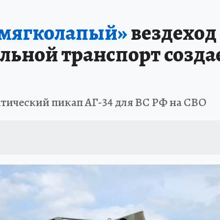
 БЛОКАДА
ИСПЫТАНО НА СЕБЕ
«мягколапый»
вездеход
альной транспорт созд
тический пикап АГ-34 для ВС РФ на СВО