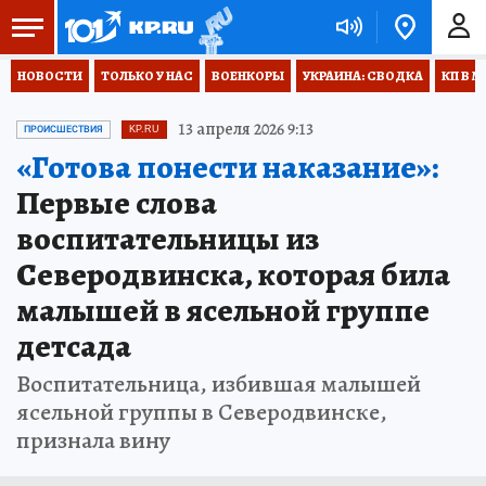
НОВОСТИ
ТОЛЬКО У НАС
ВОЕНКОРЫ
УКРАИНА: СВОДКА
КП В М
13 апреля 2026 9:13
ПРОИСШЕСТВИЯ
KP.RU
«Готова понести наказание»:
Первые слова
воспитательницы из
Северодвинска, которая била
малышей в ясельной группе
детсада
Воспитательница, избившая малышей
ясельной группы в Северодвинске,
признала вину