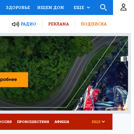
ЗДОРОВЬЕ
ИЩЕМ ДОМ
ЕЩЕ
ЫЕ ПРОЕКТЫ РОССИИ
РАДИО
РЕКЛАМА
ПОДПИСКА
КРЕТЫ
ПУТЕВОДИТЕЛЬ
 ЖЕЛЕЗА
ТУРИЗМ
Д ПОТРЕБИТЕЛЯ
ВСЕ О КП
ОССИЯ
ПРОИСШЕСТВИЯ
АФИША
ЕЩЕ