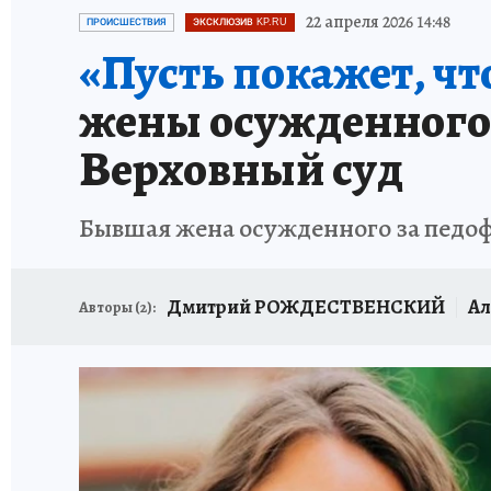
ПЕТЕРБУРГСКАЯ СТРОЙКА
НЕИЗВЕСТНАЯ
22 апреля 2026 14:48
ПРОИСШЕСТВИЯ
ЭКСКЛЮЗИВ KP.RU
«Пусть покажет, что
жены осужденного 
Верховный суд
Бывшая жена осужденного за педо
Дмитрий РОЖДЕСТВЕНСКИЙ
А
Авторы (
2
):