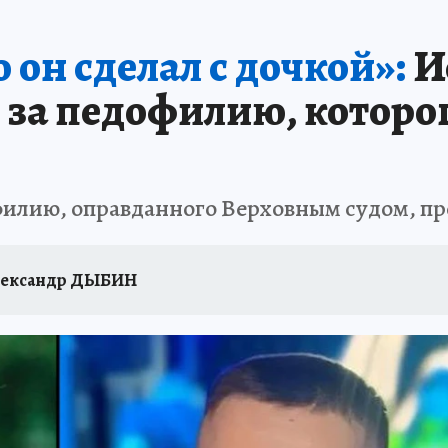
 БЛОКАДА
ИСПЫТАНО НА СЕБЕ
 он сделал с дочкой»:
И
за педофилию, которо
филию, оправданного Верховным судом, п
лександр ДЫБИН