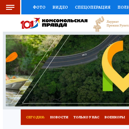
ФОТО
ВИДЕО
СПЕЦОПЕРАЦИЯ
ПОЛ
СОЦПОДДЕРЖКА
НАУКА
СПОРТ
КО
ВЫБОР ЭКСПЕРТОВ
ДОКТОР
ФИНАНС
КНИЖНАЯ ПОЛКА
ПРОГНОЗЫ НА СПОРТ
ПРЕСС-ЦЕНТР
НЕДВИЖИМОСТЬ
ТЕЛЕ
РАДИО КП
РЕКЛАМА
ТЕСТЫ
НОВОЕ 
СЕГОДНЯ:
НОВОСТИ
ТОЛЬКО У НАС
ВОЕНКОРЫ