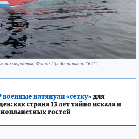
увшим кораблям. Фото: Предоставлено "КП".
 военные натянули «сетку»
для
в: как страна 13 лет тайно искала и
инопланетных гостей