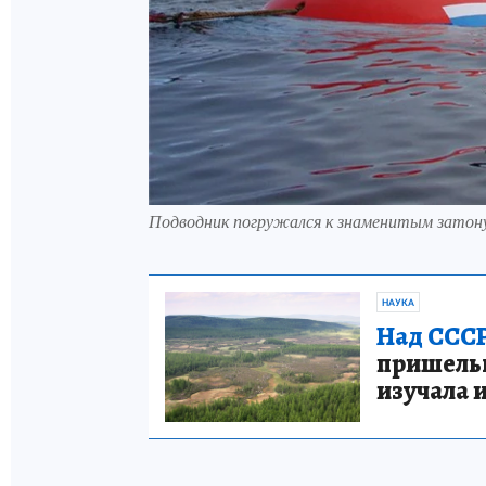
Подводник погружался к знаменитым затон
НАУКА
Над СССР
пришельце
изучала 