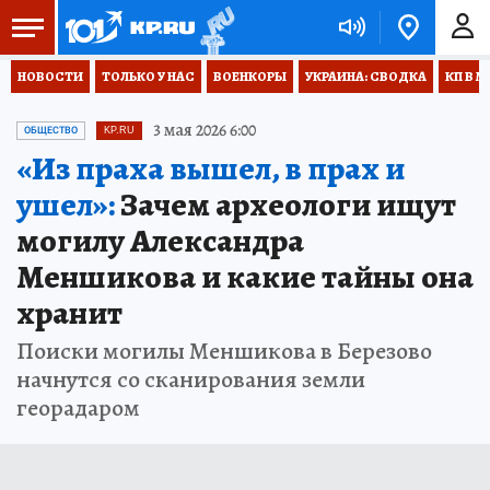
НОВОСТИ
ТОЛЬКО У НАС
ВОЕНКОРЫ
УКРАИНА: СВОДКА
КП В М
3 мая 2026 6:00
ОБЩЕСТВО
KP.RU
«Из праха вышел, в прах и
ушел»:
Зачем археологи ищут
могилу Александра
Меншикова и какие тайны она
хранит
Поиски могилы Меншикова в Березово
начнутся со сканирования земли
георадаром