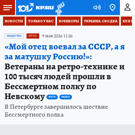
НОВОСТИ
ТОЛЬКО У НАС
ВОЕНКОРЫ
УКРАИНА: СВОДКА
КП В М
9 мая 2026 11:26
ОБЩЕСТВО
KP.RU
«Мой отец воевал за СССР, а я
за матушку Россию!»:
Ветераны на ретро-технике и
100 тысяч людей прошли в
Бессмертном полку по
Невскому
ФОТО
ВИДЕО
В Петербурге завершилось шествие
Бессмертного полка