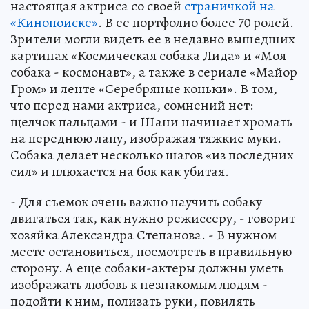
настоящая актриса со своей
страничкой на
«Кинопоиске»
. В ее портфолио более 70 ролей.
Зрители могли видеть ее в недавно вышедших
картинах «Космическая собака Лида» и «Моя
собака - космонавт», а также в сериале «Майор
Гром» и ленте «Серебряные коньки». В том,
что перед нами актриса, сомнений нет:
щелчок пальцами - и Шани начинает хромать
на переднюю лапу, изображая тяжкие муки.
Собака делает несколько шагов «из последних
сил» и плюхается на бок как убитая.
- Для съемок очень важно научить собаку
двигаться так, как нужно режиссеру, - говорит
хозяйка Александра Степанова. - В нужном
месте остановиться, посмотреть в правильную
сторону. А еще собаки-актеры должны уметь
изображать любовь к незнакомым людям -
подойти к ним, полизать руки, повилять