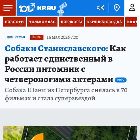
НОВОСТИ
ТОЛЬКО У НАС
ВОЕНКОРЫ
УКРАИНА: СВОДКА
КП В М
16 мая 2026 7:00
ДОМ. СЕМЬЯ
KP.RU
Собаки Станиславского:
Как
работает единственный в
России питомник с
четвероногими актерами
ФОТО
Собака Шани из Петербурга снялась в 70
фильмах и стала суперзвездой