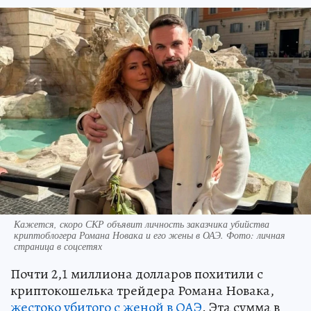
Кажется, скоро СКР объявит личность заказчика убийства
криптоблогера Романа Новака и его жены в ОАЭ. Фото: личная
страница в соцсетях
Почти 2,1 миллиона долларов похитили с
криптокошелька трейдера Романа Новака,
жестоко убитого с женой в ОАЭ
. Эта сумма в