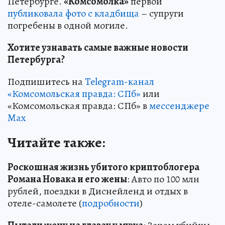
Петербурге.
«Комсомолка»
первой
публиковала фото с кладбища
– супруги
погребены в одной могиле.
Хотите узнавать самые важные новости
Петербурга?
Подпишитесь на
Telegram-канал
«Комсомольская правда: СПб»
или
«Комсомольская правда: СПб» в
мессенджере
Max
Читайте также:
Роскошная жизнь убитого криптоблогера
Романа Новака и его жены
: Авто по 100 млн
рублей, поездки в Диснейленд и отдых в
отеле-самолете (
подробности
)