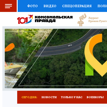
ФОТО
ВИДЕО
СПЕЦОПЕРАЦИЯ
ПОЛ
СОЦПОДДЕРЖКА
НАУКА
СПОРТ
КО
ВЫБОР ЭКСПЕРТОВ
ДОКТОР
ФИНАНС
КНИЖНАЯ ПОЛКА
ПРОГНОЗЫ НА СПОРТ
ПРЕСС-ЦЕНТР
НЕДВИЖИМОСТЬ
ТЕЛЕ
РАДИО КП
РЕКЛАМА
ТЕСТЫ
НОВОЕ 
СЕГОДНЯ:
НОВОСТИ
ТОЛЬКО У НАС
ВОЕНКОРЫ