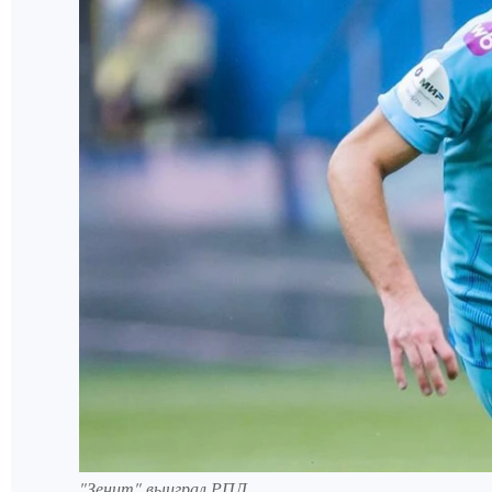
"Зенит" выиграл РПЛ.