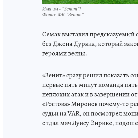
Имя им - "Зенит"!
Фото:
ФК "Зенит".
Семак выставил предсказуемый с
без Джона Дурана, который зако
героями весны.
«Зенит» сразу решил показать со
первые пять минут команда пять 
неплохих атак и в завершении о
«Ростова» Миронов почему-то ре
судьи на VAR, он посмотрел монит
отдал мяч Луису Энрике, подошел