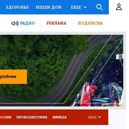
ЗДОРОВЬЕ
ИЩЕМ ДОМ
ЕЩЕ
ЫЕ ПРОЕКТЫ РОССИИ
РАДИО
РЕКЛАМА
ПОДПИСКА
КРЕТЫ
ПУТЕВОДИТЕЛЬ
 ЖЕЛЕЗА
ТУРИЗМ
Д ПОТРЕБИТЕЛЯ
ВСЕ О КП
ОССИЯ
ПРОИСШЕСТВИЯ
АФИША
ЕЩЕ