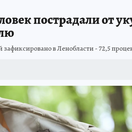
 БЛОКАДА
ИСПЫТАНО НА СЕБЕ
еловек пострадали от ук
елю
 зафиксировано в Ленобласти - 72,5 проце