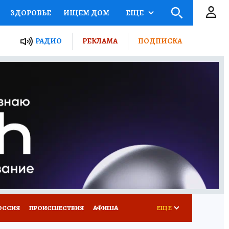
ЗДОРОВЬЕ
ИЩЕМ ДОМ
ЕЩЕ
ЫЕ ПРОЕКТЫ РОССИИ
РАДИО
РЕКЛАМА
ПОДПИСКА
КРЕТЫ
ПУТЕВОДИТЕЛЬ
 ЖЕЛЕЗА
ТУРИЗМ
Д ПОТРЕБИТЕЛЯ
ВСЕ О КП
ОССИЯ
ПРОИСШЕСТВИЯ
АФИША
ЕЩЕ