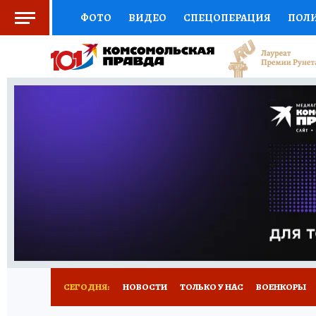
ФОТО
ВИДЕО
СПЕЦОПЕРАЦИЯ
ПОЛ
СОЦПОДДЕРЖКА
НАУКА
СПОРТ
КО
ВЫБОР ЭКСПЕРТОВ
ДОКТОР
ФИНАНС
КНИЖНАЯ ПОЛКА
ПРОГНОЗЫ НА СПОРТ
ПРЕСС-ЦЕНТР
НЕДВИЖИМОСТЬ
ТЕЛЕ
РАДИО КП
РЕКЛАМА
ТЕСТЫ
НОВОЕ 
СЕГОДНЯ:
НОВОСТИ
ТОЛЬКО У НАС
ВОЕНКОРЫ