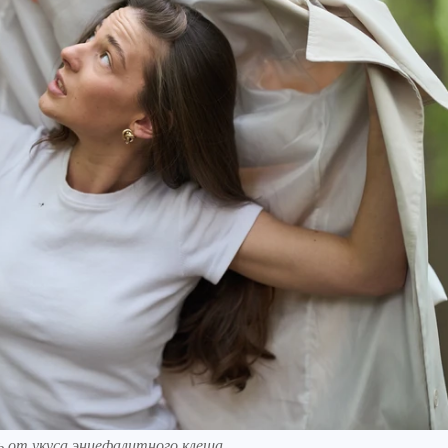
 от укуса энцефалитного клеща.