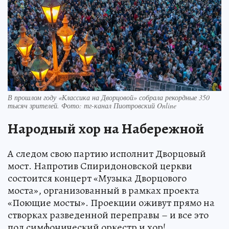
В прошлом году «Классика на Дворцовой» собрала рекордные 350
тысяч зрителей. Фото: тг-канал Пиотровский Online
Народный хор на Набережной
А следом свою партию исполнит Дворцовый
мост. Напротив Спиридоновской церкви
состоится концерт «Музыка Дворцового
моста», организованный в рамках проекта
«Поющие мосты». Проекции оживут прямо на
створках разведенной переправы – и все это
под симфонический оркестр и хор!