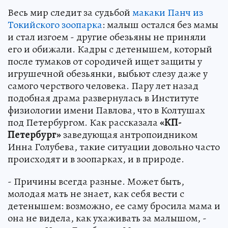
Весь мир следит за судьбой
макаки Панч из
Токийского зоопарка
: малыш остался без мамы
и стал изгоем - другие обезьяны не приняли
его и обижали. Кадры с детенышем, который
после тумаков от сородичей ищет защиты у
игрушечной обезьянки, выбьют слезу даже у
самого черствого человека. Пару лет назад
подобная драма развернулась в Институте
физиологии имени Павлова, что в Колтушах
под Петербургом. Как рассказала
«КП-
Петербург»
заведующая антропоидником
Инна Голубева, такие ситуации довольно часто
происходят и в зоопарках, и в природе.
- Причины всегда разные. Может быть,
молодая мать не знает, как себя вести с
детенышем: возможно, ее саму бросила мама и
она не видела, как ухаживать за малышом, -