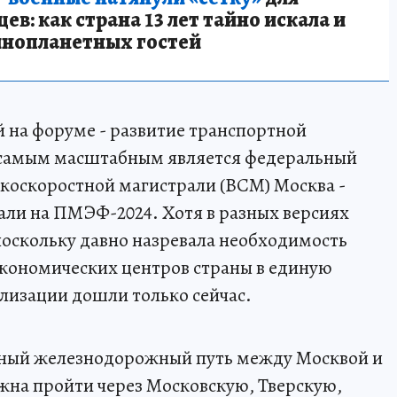
в: как страна 13 лет тайно искала и
инопланетных гостей
 на форуме - развитие транспортной
и самым масштабным является федеральный
окоскоростной магистрали (ВСМ) Москва -
али на ПМЭФ-2024. Хотя в разных версиях
 поскольку давно назревала необходимость
кономических центров страны в единую
ализации дошли только сейчас.
ьный железнодорожный путь между Москвой и
жна пройти через Московскую, Тверскую,