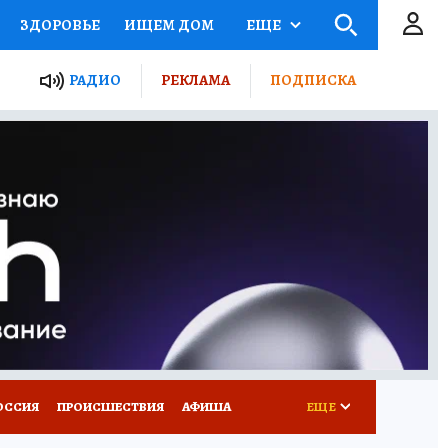
ЗДОРОВЬЕ
ИЩЕМ ДОМ
ЕЩЕ
ЫЕ ПРОЕКТЫ РОССИИ
РАДИО
РЕКЛАМА
ПОДПИСКА
КРЕТЫ
ПУТЕВОДИТЕЛЬ
 ЖЕЛЕЗА
ТУРИЗМ
Д ПОТРЕБИТЕЛЯ
ВСЕ О КП
ОССИЯ
ПРОИСШЕСТВИЯ
АФИША
ЕЩЕ