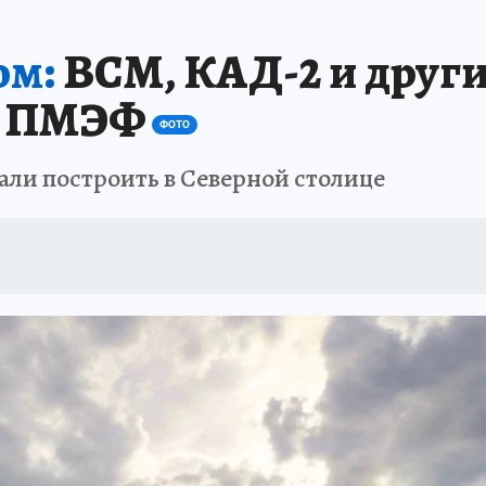
 БЛОКАДА
ИСПЫТАНО НА СЕБЕ
ом:
ВСМ, КАД-2 и друг
ей ПМЭФ
ФОТО
али построить в Северной столице