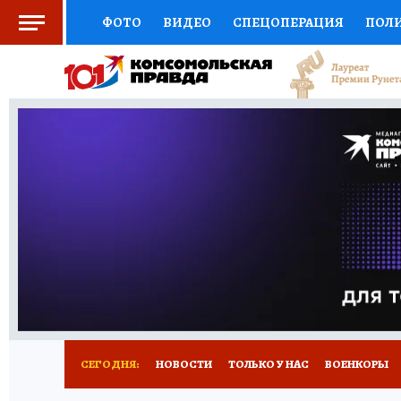
ФОТО
ВИДЕО
СПЕЦОПЕРАЦИЯ
ПОЛ
СОЦПОДДЕРЖКА
НАУКА
СПОРТ
КО
ВЫБОР ЭКСПЕРТОВ
ДОКТОР
ФИНАНС
КНИЖНАЯ ПОЛКА
ПРОГНОЗЫ НА СПОРТ
ПРЕСС-ЦЕНТР
НЕДВИЖИМОСТЬ
ТЕЛЕ
РАДИО КП
РЕКЛАМА
ТЕСТЫ
НОВОЕ 
СЕГОДНЯ:
НОВОСТИ
ТОЛЬКО У НАС
ВОЕНКОРЫ