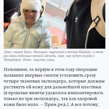
Луна с папой Тьяго. Малышке, выросшей в теплом Майами, в этот
раз взяли побольше теплой одежды, зная, как чудит погода в
Петербурге. Фото: соцсети семьи
Напомним, за первую в этом году операцию
малышке впервые смогли установить сразу
четыре тканевых экспандера, которые должны
растянуть ей кожу для дальнейшей пластики
(в прошлые визиты удавалось имплантировать
только по три экспандера, так как здоровой
кожи было мало. – Прим.ред.). А все потому,