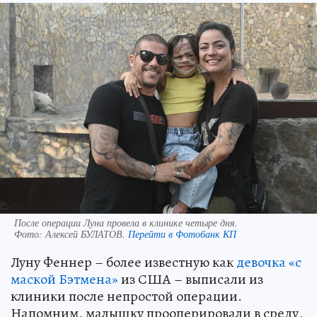
После операции Луна провела в клинике четыре дня.
Фото:
Алексей БУЛАТОВ.
Перейти в Фотобанк КП
Луну Феннер – более известную как
девочка «с
маской Бэтмена»
из США – выписали из
клиники после непростой операции.
Напомним, малышку прооперировали в среду,