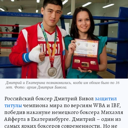
Дмитрий и Екатерина познакомились, когда им обоим было по 16
лет. Фото: архив Дмитрия Бивола.
Российский боксер Дмитрий Бивол
защитил
титулы
чемпиона мира по версиям WBA и IBF,
победив накануне немецкого боксера Михаэля
Айферта в Екатеринбурге. Дмитрий – один из
самых ярких боксеров современности. Но не