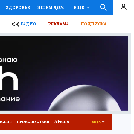
ЗДОРОВЬЕ
ИЩЕМ ДОМ
ЕЩЕ
ЫЕ ПРОЕКТЫ РОССИИ
РАДИО
РЕКЛАМА
ПОДПИСКА
КРЕТЫ
ПУТЕВОДИТЕЛЬ
 ЖЕЛЕЗА
ТУРИЗМ
Д ПОТРЕБИТЕЛЯ
ВСЕ О КП
ОССИЯ
ПРОИСШЕСТВИЯ
АФИША
ЕЩЕ