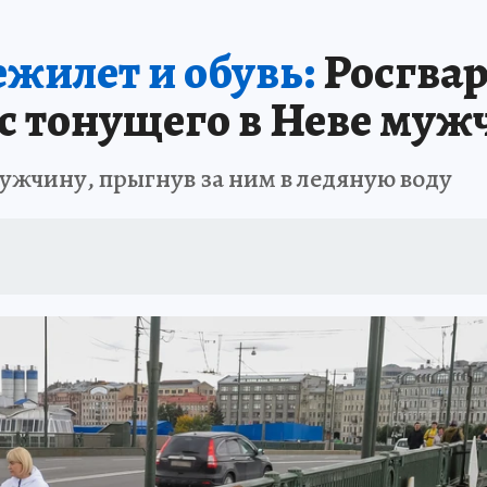
 БЛОКАДА
ИСПЫТАНО НА СЕБЕ
ежилет и обувь:
Росгвар
ас тонущего в Неве муж
мужчину, прыгнув за ним в ледяную воду