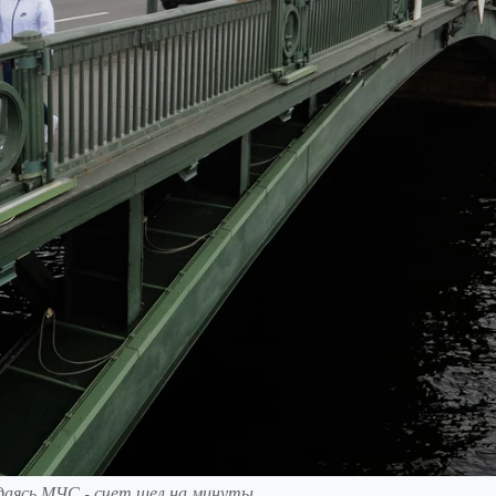
даясь МЧС - счет шел на минуты.