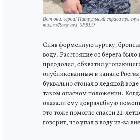
Вот они, герои! Патрульный справа прыгнул 
max.ru/Rosgvard_SPBLO
Сняв форменную куртку, бронежи
воду. Расстояние от берега было
преодолел, обхватил утопающего
опубликованным в канале Росгва
буквально стонал в ледяной воде
таком опасном положении. Когда
оказали ему доврачебную помощь
это тоже помогло спасти 21-лет
говорит, что упал в воду из-за 