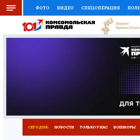
ФОТО
ВИДЕО
СПЕЦОПЕРАЦИЯ
ПОЛ
СОЦПОДДЕРЖКА
НАУКА
СПОРТ
КО
ВЫБОР ЭКСПЕРТОВ
ДОКТОР
ФИНАНС
КНИЖНАЯ ПОЛКА
ПРОГНОЗЫ НА СПОРТ
ПРЕСС-ЦЕНТР
НЕДВИЖИМОСТЬ
ТЕЛЕ
РАДИО КП
РЕКЛАМА
ТЕСТЫ
НОВОЕ 
СЕГОДНЯ:
НОВОСТИ
ТОЛЬКО У НАС
ВОЕНКОРЫ