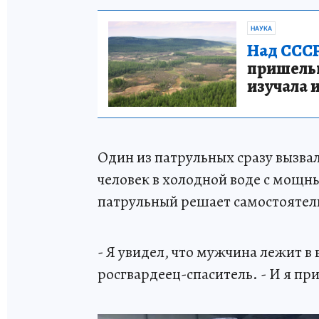
НАУКА
Над СССР
пришельце
изучала 
Один из патрульных сразу вызва
человек в холодной воде с мощн
патрульный решает самостоятель
- Я увидел, что мужчина лежит в
росгвардеец-спаситель. - И я пр