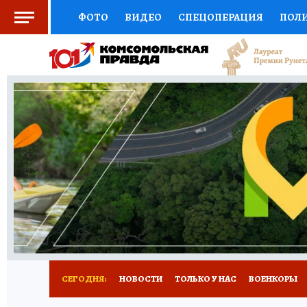
ФОТО
ВИДЕО
СПЕЦОПЕРАЦИЯ
ПОЛ
СОЦПОДДЕРЖКА
НАУКА
СПОРТ
КО
ВЫБОР ЭКСПЕРТОВ
ДОКТОР
ФИНАНС
КНИЖНАЯ ПОЛКА
ПРОГНОЗЫ НА СПОРТ
ПРЕСС-ЦЕНТР
НЕДВИЖИМОСТЬ
ТЕЛЕ
РАДИО КП
РЕКЛАМА
ТЕСТЫ
НОВОЕ 
СЕГОДНЯ:
НОВОСТИ
ТОЛЬКО У НАС
ВОЕНКОРЫ