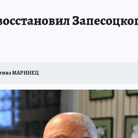
 БЛОКАДА
ИСПЫТАНО НА СЕБЕ
осстановил Запесоцког
гина МАРИНЕЦ