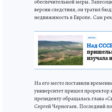
обеспечительной меры. Запесоц
версии следствия, он тратил бюд
недвижимость в Европе. Сам рек
НАУКА
Над СССР
пришельце
изучала 
На его место поставили временн
университет пришел проректор и
президенту обращалась глава «
Сергей Черногаев. Последний пол