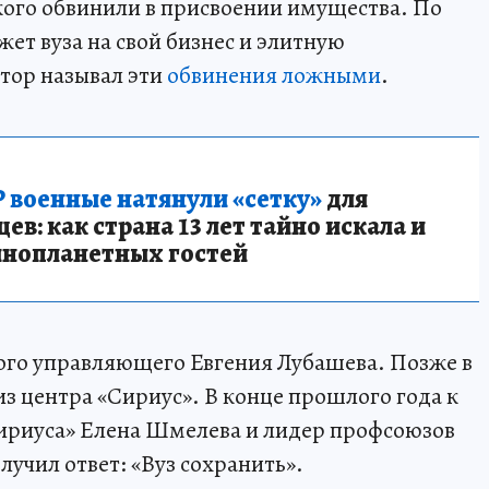
кого обвинили в присвоении имущества. По
жет вуза на свой бизнес и элитную
тор называл эти
обвинения ложными
.
 военные натянули «сетку»
для
в: как страна 13 лет тайно искала и
инопланетных гостей
ого управляющего Евгения Лубашева. Позже в
з центра «Сириус». В конце прошлого года к
Сириуса» Елена Шмелева и лидер профсоюзов
учил ответ: «Вуз сохранить».