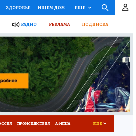
ЗДОРОВЬЕ
ИЩЕМ ДОМ
ЕЩЕ
ЫЕ ПРОЕКТЫ РОССИИ
РАДИО
РЕКЛАМА
ПОДПИСКА
КРЕТЫ
ПУТЕВОДИТЕЛЬ
 ЖЕЛЕЗА
ТУРИЗМ
Д ПОТРЕБИТЕЛЯ
ВСЕ О КП
ОССИЯ
ПРОИСШЕСТВИЯ
АФИША
ЕЩЕ