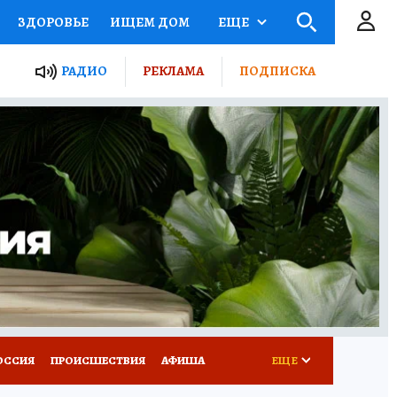
ЗДОРОВЬЕ
ИЩЕМ ДОМ
ЕЩЕ
ЫЕ ПРОЕКТЫ РОССИИ
РАДИО
РЕКЛАМА
ПОДПИСКА
КРЕТЫ
ПУТЕВОДИТЕЛЬ
 ЖЕЛЕЗА
ТУРИЗМ
Д ПОТРЕБИТЕЛЯ
ВСЕ О КП
ОССИЯ
ПРОИСШЕСТВИЯ
АФИША
ЕЩЕ