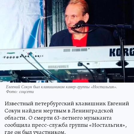
Евгений Сокун был клавишником кавер-группы «Ностальгия».
Фото: соцсети
Известный петербургский клавишник Евгений
Сокун найден мертвым в Ленинградской
области. О смерти 63-летнего музыканта
сообщила пресс-служба группы «Ностальгия»,
где он был участником.