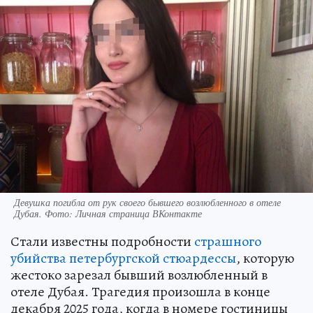
Девушка погибла от рук своего бывшего возлюбленного в отеле
Дубая. Фото: Личная страница ВКонтакте
Стали известны подробности
страшного
убийства петербургской стюардессы
, которую
жестоко зарезал бывший возлюбленный в
отеле Дубая. Трагедия произошла в конце
декабря 2025 года, когда в номере гостиницы