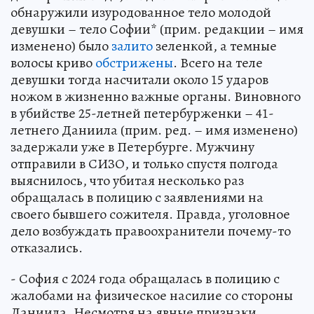
обнаружили изуродованное тело молодой
девушки – тело Софии* (прим. редакции – имя
изменено) было
залито
зеленкой, а темные
волосы криво
обстрижены
. Всего на теле
девушки тогда насчитали около 15 ударов
ножом в жизненно важные органы. Виновного
в убийстве 25-летней петербурженки – 41-
летнего Даниила (прим. ред. – имя изменено)
задержали уже в Петербурге. Мужчину
отправили в СИЗО, и только спустя полгода
выяснилось, что убитая несколько раз
обращалась в полицию с заявлениями на
своего бывшего сожителя. Правда, уголовное
дело возбуждать правоохранители почему-то
отказались.
- София с 2024 года обращалась в полицию с
жалобами на физическое насилие со стороны
Даниила. Несмотря на явные признаки