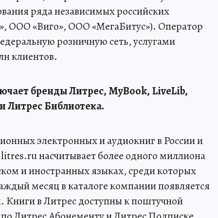
ования ряда независимых российских
 ООО «Виго», ООО «МегаБитус»). Оператор
федеральную розничную сеть, услугами
лн клиентов.
чает бренды Литрес, MyBook, LiveLib,
и Литрес Библиотека.
ионных электронных и аудиокниг в России и
litres.ru насчитывает более одного миллиона
ском и иностранных языках, среди которых
Каждый месяц в каталоге компании появляется
й. Книги в Литрес доступны к поштучной
 по Литрес Абонементу и Литрес Подписке.