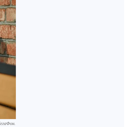
МегаФон.