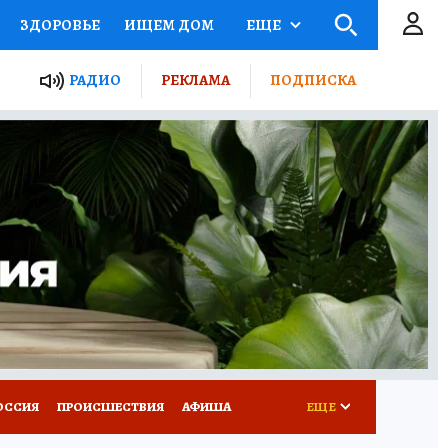
ЗДОРОВЬЕ
ИЩЕМ ДОМ
ЕЩЕ
ЫЕ ПРОЕКТЫ РОССИИ
РАДИО
РЕКЛАМА
ПОДПИСКА
КРЕТЫ
ПУТЕВОДИТЕЛЬ
 ЖЕЛЕЗА
ТУРИЗМ
Д ПОТРЕБИТЕЛЯ
ВСЕ О КП
ОССИЯ
ПРОИСШЕСТВИЯ
АФИША
ЕЩЕ