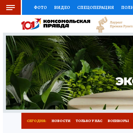
ФОТО
ВИДЕО
СПЕЦОПЕРАЦИЯ
ПОЛ
СОЦПОДДЕРЖКА
НАУКА
СПОРТ
КО
ВЫБОР ЭКСПЕРТОВ
ДОКТОР
ФИНАНС
КНИЖНАЯ ПОЛКА
ПРОГНОЗЫ НА СПОРТ
ПРЕСС-ЦЕНТР
НЕДВИЖИМОСТЬ
ТЕЛЕ
РАДИО КП
РЕКЛАМА
ТЕСТЫ
НОВОЕ 
СЕГОДНЯ:
НОВОСТИ
ТОЛЬКО У НАС
ВОЕНКОРЫ