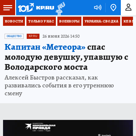
НОВОСТИ
ТОЛЬКО У НАС
ВОЕНКОРЫ
УКРАИНА: СВОДКА
КП В М
26 июня 2026 14:50
ОБЩЕСТВО
KP.RU
Капитан «Метеора»
спас
молодую девушку, упавшую с
Володарского моста
Алексей Быстров рассказал, как
развивались события в его утреннюю
смену